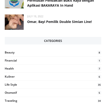
Permudah Pendakian Bukit Raya dengan
Aplikasi BAKARAYA In Hand
JULY 19, 2022
Omar, Bayi Pemilik Double Simian Line!
CATEGORIES
Beauty
8
Financial
1
Health
7
Kuliner
6
Life Style
35
Otomotif
5
Traveling
34