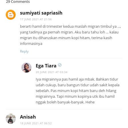
29 Comments
sumiyati sapriasih
17 JUNE 2021 AT 21:56
berarti hamil di trimester kedua maslah migran timbul ya ...,
yang tadinya ga pernah migran. Aku baru tahu loh ... kalau
migran itu diharuskan minum kopi hitam, terima kasih
informasinya
Reply
Ega Tiara
20 JUNE 2021 AT 03:34
Iya migrainnya pas hamil aja mbak. Bahkan tidur
udah cukup, baru bangun tidur udah sakit kepala
sebelah. Pas minum kopi hitam baru deh hilang
migrainnya. Tapi minum kopinya utk ibu hamil
nggak boleh banyak-banyak. Hehe
Anisah
18 JUNE 2021 AT 06:52