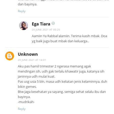
dan bayinya.
Reply
Ega Tiara
20 JUNE 2021 AT 05:25
Aamiin Ya Rabbal'alamiin. Terima kasih mbak. Doa
yg baik juga buat mbak dan keluarga..
Unknown
20 JUNE 2021 AT 14:01
Aku pas hamil trimester 2 ngerasa memang agak
mendingan sih, udh gak terlalu khawatir juga, katanya sih
janinnya udh mulai kuat.
Pas usg usia 5 bln, masa udh keliatan jenis kelaminnya, duh
bikin gemes.
Btw jaga kesehatan ya sayang, semiga sehat selalu ibu dan
bayinya.
-mudrikah-
Reply