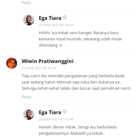
Reply
Ega Tiara
20 JUNE 2021 AT 03:24
Hihihi. Iya mbak seru banget. Rasanya baru
kemaren mual muntah, sekarang udah mulai
ditendang ☺️
Wiwin Pratiwanggini
20 JUNE 2021 AT 03:29
Tiap calon ibu memiliki pengalaman yang berbeda-beda
saat sedang hamil. Nikmati saja suka dan dukanya ya..
Semoga sehat-sehat selalu dan lancar saat persalinan nanti.
Reply
Ega Tiara
20 JUNE 2021 AT 03:44
Aamiin. Bener mbak. Setiap ibu beda-beda
pengalamannya. Makasih ya mbak..