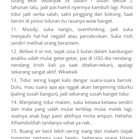
tulang ekor sebanyak 3x dalam 1 bulan sekitar 2
tahunan lalu, jadi pas hamil nyerinya kambuh lagi. Posisi
tidur jadi serba salah, sakit pinggang dan bokong. Saat
bersin di posisi tiduran itu rasanya wow banget.
Moody, suka nangis, overthinking. Jadi suka
menjauhi hal-hal negatif atau percekcokan. Suka risih
sendiri melihat orang berantem.
Believe it or not
, sejak usia 3 bulan dalam kandungan
anakku udah mulai getar-getar, pas di USG dia nendang-
nendang (risih kali ya saat ditekan-tekan), apalagi
sekarang sangat aktif. Wkwkwk
Tidur sering kaget kalo dengar suara-suara berisik.
Dulu, mau suara apa aja nggak akan bergeming tidurku
(paling susah bangun), jadi sekarang susah banget tidur.
Menjelang tidur malam, suka ketawa-ketawa sendiri
dan mata yang udah mulai terlelap mulai melek lagi,
soalnya anak bayi pasti aktifnya minta ampun. Hehehe.
Alhamdulillah tandanya sehat ya nak..
Buang air kecil lebih sering siang dan malam (sejak
trimester pertama juga begitu, beberapa orang bilang