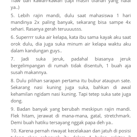
Tiaw dan kawan-kawan (tapi masih olahan yang halal
ya..)
Lebih rajin mandi, dulu saat mahasiswa 1 hari
mandinya 2x paling banyak, sekarang bisa sampe 4x
sehari. Rasanya gerah teruuuusss.
Superrrr suka air kelapa, kata ibu sama kayak aku saat
orok dulu, dia juga suka minum air kelapa waktu aku
dalam kandungan guys..
Jadi suka jeruk, padahal biasanya jeruk
bergelimpangan di rumah tidak disentuh, 1 buah aja
susah makannya.
Dulu pilihan sarapan pertama itu bubur ataupun sate.
Sekarang nasi kuning juga suka, bahkan di awal
kehamilan ngidam nasi kuning. Tapi tetep suka sate juga
dong.
Badan banyak yang berubah meskipun rajin mandi.
Flek hitam, jerawat di mana-mana, gatal, stretchmark.
Demi buah hatiku tersayang nggak papa deh ya..
Karena pernah riwayat kecelakaan dan jatuh di posisi