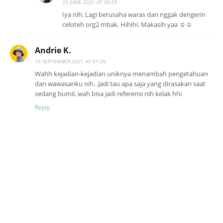
23 JUNE 2021 AT 00:55
Iya nih. Lagi berusaha waras dan nggak dengerin
celoteh org2 mbak. Hihihi. Makasih yaa ☺️☺️
Andrie K.
14 SEPTEMBER 2021 AT 07:26
Wahh kejadian-kejadian uniknya menambah pengetahuan
dan wawasanku nih.. Jadi tau apa saja yang dirasakan saat
sedang bumil, wah bisa jadi referensi nih kelak hhi
Reply