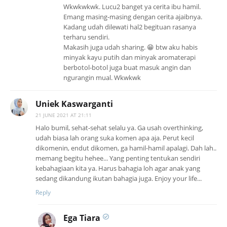
Wkwkwkwk. Lucu2 banget ya cerita ibu hamil.
Emang masing-masing dengan cerita ajaibnya.
Kadang udah dilewati hal2 begituan rasanya
terharu sendiri.
Makasih juga udah sharing. 😁 btw aku habis
minyak kayu putih dan minyak aromaterapi
berbotol-botol juga buat masuk angin dan
ngurangin mual. Wkwkwk
Uniek Kaswarganti
21 JUNE 2021 AT 21:11
Halo bumil, sehat-sehat selalu ya. Ga usah overthinking,
udah biasa lah orang suka komen apa aja. Perut kecil
dikomenin, endut dikomen, ga hamil-hamil apalagi. Dah lah..
memang begitu hehee... Yang penting tentukan sendiri
kebahagiaan kita ya. Harus bahagia loh agar anak yang
sedang dikandung ikutan bahagia juga. Enjoy your life...
Reply
Ega Tiara