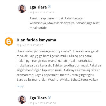
Ega Tiara
23 JUNE 2021 AT 00:51
Aamiin. Yap bener mbak. Udah keliatan
kelaminnya. Makasih doanya ya. Sehat2 juga buat
mbak Mude
Dian farida ismyama
21 JUNE 2021 AT 08:17
Huaa malah jadi sering mandi ya mba? Udara emang gerah
mba, aku aja yg ga hamil gerah mulu. Dlu aq pas hamil
malah pgn nangis tiap mandi nahan mual muntah. Jadi
muka ku ga bisa kena air. Bahkan wudhu pun mual. Pakai air
anget mendingan tapi msh mual. Akhirnya airnya aq tetesin
aromaterapi kayak pepermint, mentol, atau ginger gitu.
Baru aq bs mandi dan Wudhu. Wkkka. Sehat2 terus ya kak
Reply
Ega Tiara
23 JUNE 2021 AT 00:54