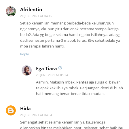
Afrilentin
20 JUNE 2021 AT 04:15
Setiap kehamilan memang berbeda-beda keluhan/pun
ngidamnya, akupun gitu dari anak pertama sampai ketiga
beda2. Ada yg bugar selama hamil ngebo istilahnya, ada yg
dadi semester pertama-3 mabok terus. Btw sehat selalu ya
mba sampai lahiran nanti.
Reply
Ega Tiara
20 JUNE 2021 AT 05:24
Aamiin. Makasih mbak. Pantes aja surga di bawah
telapak kaki ibu ya mbak. Perjuangan demi di buah
hati memang benar-benar tidak mudah.
Hida
20 JUNE 2021 AT 04:54
Semangat sehat selama kehamilan ya, ka..semoga
dilancarkan hingga melahirkan nanti, selamat, sehat baik ibu