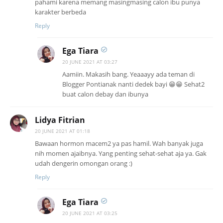
pahami karena memang masingmasing calon ibu punya
karakter berbeda
Reply
Ega Tiara
20 JUNE 2021 AT 03:27
Aamiin. Makasih bang. Yeaaayy ada teman di
Blogger Pontianak nanti dedek bayi 😁😁 Sehat2
buat calon debay dan ibunya
Lidya Fitrian
20 JUNE 2021 AT 01:18
Bawaan hormon macem2 ya pas hamil. Wah banyak juga
nih momen ajaibnya. Yang penting sehat-sehat aja ya. Gak
udah dengerin omongan orang :)
Reply
Ega Tiara
20 JUNE 2021 AT 03:25