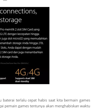
u baterai terlalu cepat habis saat kita bermain games
gai pemain games tentunya akan menghabiskan waktu