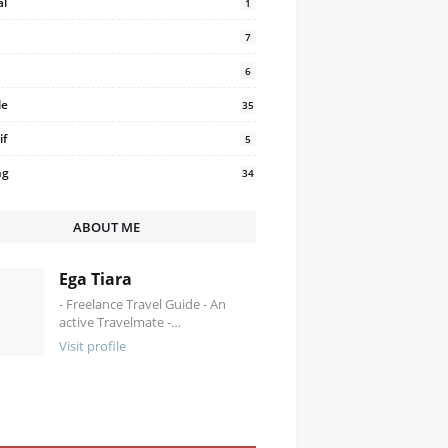
al
1
7
6
le
35
if
5
ng
34
ABOUT ME
Ega Tiara
- Freelance Travel Guide - An
active Travelmate -…
Visit profile