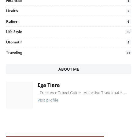
Financial
1
Health
7
Kuliner
6
Life Style
35
Otomotif
5
Traveling
34
ABOUT ME
Ega Tiara
- Freelance Travel Guide - An active Travelmate -…
Visit profile