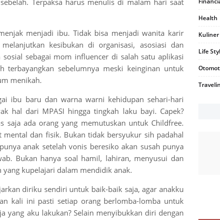
 sebelah. Terpaksa harus menulis di malam hari saat
Financi
Health
enjak menjadi ibu. Tidak bisa menjadi wanita karir
Kuliner
 melanjutkan kesibukan di organisasi, asosiasi dan
Life Sty
sosial sebagai mom influencer di salah satu aplikasi
nah terbayangkan sebelumnya meski keinginan untuk
Otomot
lum menikah.
Traveli
ai ibu baru dan warna warni kehidupan sehari-hari
ak hal dari MPASI hingga tingkah laku bayi. Capek?
ntas saja ada orang yang memutuskan untuk Childfree.
t mental dan fisik. Bukan tidak bersyukur sih padahal
 punya anak setelah vonis beresiko akan susah punya
wab. Bukan hanya soal hamil, lahiran, menyusui dan
n yang kupelajari dalam mendidik anak.
rkan diriku sendiri untuk baik-baik saja, agar anakku
an kali ini pasti setiap orang berlomba-lomba untuk
a yang aku lakukan? Selain menyibukkan diri dengan