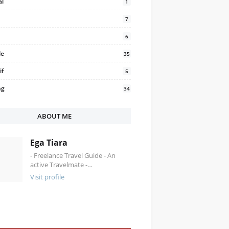
al
1
7
6
le
35
if
5
ng
34
ABOUT ME
Ega Tiara
- Freelance Travel Guide - An
active Travelmate -…
Visit profile