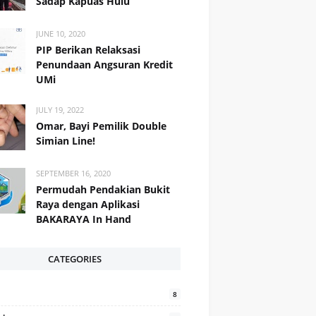
Sadap Kapuas Hulu
JUNE 10, 2020
PIP Berikan Relaksasi
Penundaan Angsuran Kredit
UMi
JULY 19, 2022
Omar, Bayi Pemilik Double
Simian Line!
SEPTEMBER 16, 2020
Permudah Pendakian Bukit
Raya dengan Aplikasi
BAKARAYA In Hand
CATEGORIES
8