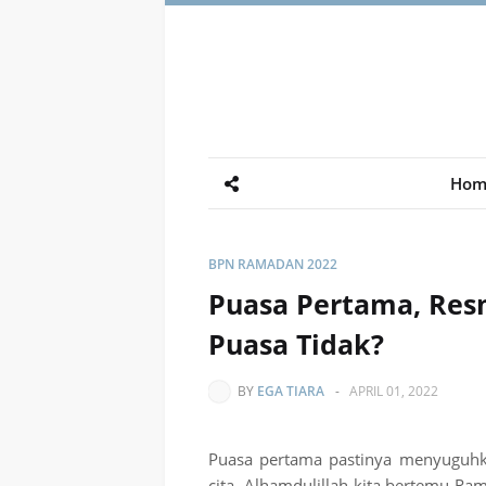
Hom
BPN RAMADAN 2022
Puasa Pertama, Resm
Puasa Tidak?
BY
EGA TIARA
-
APRIL 01, 2022
Puasa pertama pastinya menyuguhk
cita. Alhamdulillah kita bertemu R