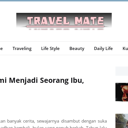
e
Traveling
Life Style
Beauty
Daily Life
Ku
i Menjadi Seorang Ibu,
an banyak cerita, sewajarnya disambut dengan suka
amadhan kembali, bulan yang penuh berkah. Tahun lalu