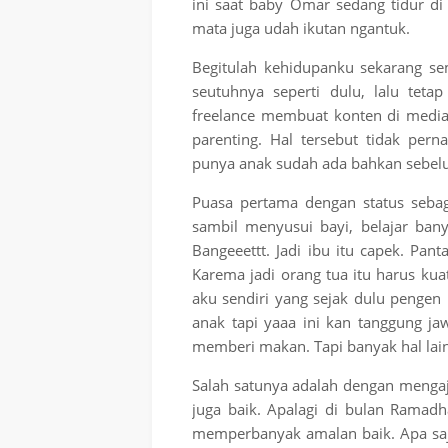
ini saat baby Omar sedang tidur di
mata juga udah ikutan ngantuk.
Begitulah kehidupanku sekarang sem
seutuhnya seperti dulu, lalu tetap
freelance membuat konten di media 
parenting. Hal tersebut tidak per
punya anak sudah ada bahkan sebe
Puasa pertama dengan status sebag
sambil menyusui bayi, belajar bany
Bangeeettt. Jadi ibu itu capek. Pa
Karema jadi orang tua itu harus kua
aku sendiri yang sejak dulu pengen
anak tapi yaaa ini kan tanggung ja
memberi makan. Tapi banyak hal lai
Salah satunya adalah dengan mengaja
juga baik. Apalagi di bulan Ramadh
memperbanyak amalan baik. Apa saj